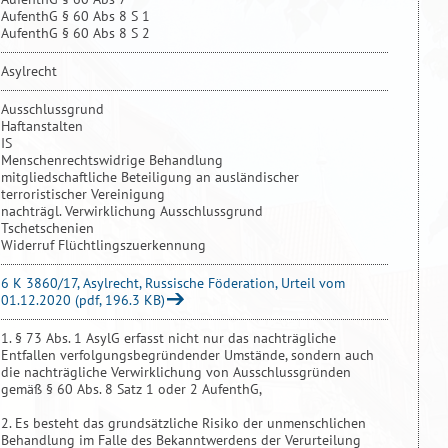
AufenthG § 60 Abs 8 S 1
AufenthG § 60 Abs 8 S 2
Asylrecht
Ausschlussgrund
Haftanstalten
IS
Menschenrechtswidrige Behandlung
mitgliedschaftliche Beteiligung an ausländischer
terroristischer Vereinigung
nachträgl. Verwirklichung Ausschlussgrund
Tschetschenien
Widerruf Flüchtlingszuerkennung
6 K 3860/17, Asylrecht, Russische Föderation, Urteil vom
01.12.2020 (pdf, 196.3 KB)
1. § 73 Abs. 1 AsylG erfasst nicht nur das nachträgliche
Entfallen verfolgungsbegründender Umstände, sondern auch
die nachträgliche Verwirklichung von Ausschlussgründen
gemäß § 60 Abs. 8 Satz 1 oder 2 AufenthG,
2. Es besteht das grundsätzliche Risiko der unmenschlichen
Behandlung im Falle des Bekanntwerdens der Verurteilung