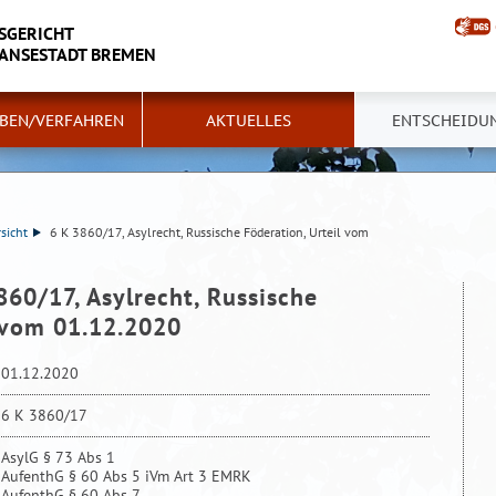
SGERICHT
HANSESTADT BREMEN
BEN/VERFAHREN
AKTUELLES
ENTSCHEIDU
sicht
6 K 3860/17, Asylrecht, Russische Föderation, Urteil vom
860/17, Asylrecht, Russische
l vom 01.12.2020
01.12.2020
6 K 3860/17
AsylG § 73 Abs 1
AufenthG § 60 Abs 5 iVm Art 3 EMRK
AufenthG § 60 Abs 7