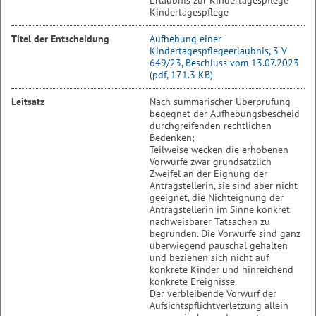
Erlaubnis zur Kindertagespflege
Kindertagespflege
Titel der Entscheidung
Aufhebung einer
Kindertagespflegeerlaubnis, 3 V
649/23, Beschluss vom 13.07.2023
(pdf, 171.3 KB)
Leitsatz
Nach summarischer Überprüfung
begegnet der Aufhebungsbescheid
durchgreifenden rechtlichen
Bedenken;
Teilweise wecken die erhobenen
Vorwürfe zwar grundsätzlich
Zweifel an der Eignung der
Antragstellerin, sie sind aber nicht
geeignet, die Nichteignung der
Antragstellerin im Sinne konkret
nachweisbarer Tatsachen zu
begründen. Die Vorwürfe sind ganz
überwiegend pauschal gehalten
und beziehen sich nicht auf
konkrete Kinder und hinreichend
konkrete Ereignisse.
Der verbleibende Vorwurf der
Aufsichtspflichtverletzung allein