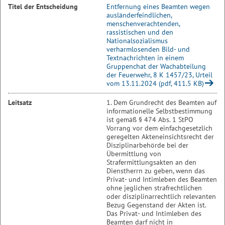
Titel der Entscheidung
Entfernung eines Beamten wegen
ausländerfeindlichen,
menschenverachtenden,
rassistischen und den
Nationalsozialismus
verharmlosenden Bild- und
Textnachrichten in einem
Gruppenchat der Wachabteilung
der Feuerwehr, 8 K 1457/23, Urteil
vom 13.11.2024 (pdf, 411.5 KB)
Leitsatz
1. Dem Grundrecht des Beamten auf
informationelle Selbstbestimmung
ist gemäß § 474 Abs. 1 StPO
Vorrang vor dem einfachgesetzlich
geregelten Akteneinsichtsrecht der
Disziplinarbehörde bei der
Übermittlung von
Strafermittlungsakten an den
Dienstherrn zu geben, wenn das
Privat- und Intimleben des Beamten
ohne jeglichen strafrechtlichen
oder disziplinarrechtlich relevanten
Bezug Gegenstand der Akten ist.
Das Privat- und Intimleben des
Beamten darf nicht in