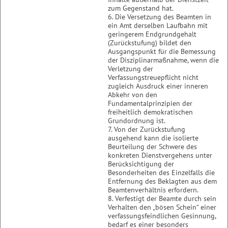
zum Gegenstand hat.
6. Die Versetzung des Beamten in
ein Amt derselben Laufbahn mit
geringerem Endgrundgehalt
(Zurückstufung) bildet den
Ausgangspunkt für die Bemessung
der Disziplinarmaßnahme, wenn die
Verletzung der
Verfassungstreuepflicht nicht
zugleich Ausdruck einer inneren
Abkehr von den
Fundamentalprinzipien der
freiheitlich demokratischen
Grundordnung ist.
7. Von der Zurückstufung
ausgehend kann die isolierte
Beurteilung der Schwere des
konkreten Dienstvergehens unter
Berücksichtigung der
Besonderheiten des Einzelfalls die
Entfernung des Beklagten aus dem
Beamtenverhältnis erfordern.
8. Verfestigt der Beamte durch sein
Verhalten den „bösen Schein“ einer
verfassungsfeindlichen Gesinnung,
bedarf es einer besonders