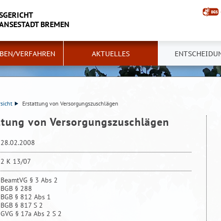
SGERICHT
HANSESTADT BREMEN
BEN/VERFAHREN
AKTUELLES
ENTSCHEIDU
sicht
Erstattung von Versorgungszuschlägen
attung von Versorgungszuschlägen
28.02.2008
2 K 13/07
BeamtVG § 3 Abs 2
BGB § 288
BGB § 812 Abs 1
BGB § 817 S 2
GVG § 17a Abs 2 S 2