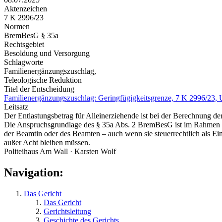
Aktenzeichen
7 K 2996/23
Normen
BremBesG § 35a
Rechtsgebiet
Besoldung und Versorgung
Schlagworte
Familienergänzungszuschlag,
Teleologische Reduktion
Titel der Entscheidung
Familienergänzungszuschlag: Geringfügigkeitsgrenze, 7 K 2996/23, 
Leitsatz
Der Entlastungsbetrag für Alleinerziehende ist bei der Berechnung de
Die Anspruchsgrundlage des § 35a Abs. 2 BremBesG ist im Rahmen ei
der Beamtin oder des Beamten – auch wenn sie steuerrechtlich als Ei
außer Acht bleiben müssen.
Politeihaus Am Wall · Karsten Wolf
Navigation:
Das Gericht
Das Gericht
Gerichtsleitung
Geschichte des Gerichts