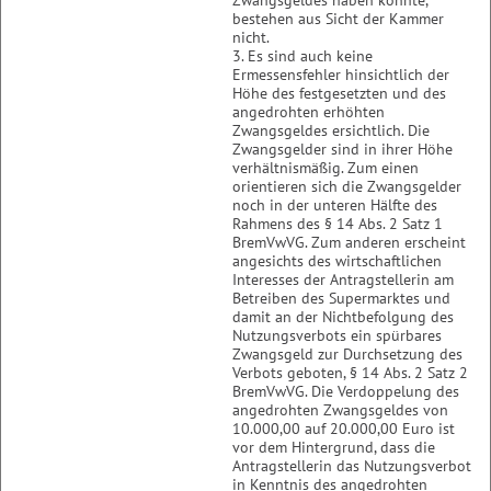
Zwangsgeldes haben könnte,
bestehen aus Sicht der Kammer
nicht.
3. Es sind auch keine
Ermessensfehler hinsichtlich der
Höhe des festgesetzten und des
angedrohten erhöhten
Zwangsgeldes ersichtlich. Die
Zwangsgelder sind in ihrer Höhe
verhältnismäßig. Zum einen
orientieren sich die Zwangsgelder
noch in der unteren Hälfte des
Rahmens des § 14 Abs. 2 Satz 1
BremVwVG. Zum anderen erscheint
angesichts des wirtschaftlichen
Interesses der Antragstellerin am
Betreiben des Supermarktes und
damit an der Nichtbefolgung des
Nutzungsverbots ein spürbares
Zwangsgeld zur Durchsetzung des
Verbots geboten, § 14 Abs. 2 Satz 2
BremVwVG. Die Verdoppelung des
angedrohten Zwangsgeldes von
10.000,00 auf 20.000,00 Euro ist
vor dem Hintergrund, dass die
Antragstellerin das Nutzungsverbot
in Kenntnis des angedrohten