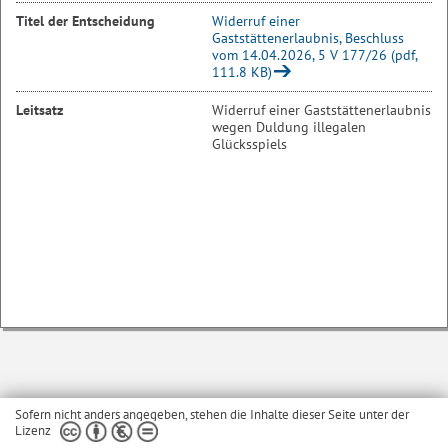
Titel der Entscheidung
Widerruf einer
Gaststättenerlaubnis, Beschluss
vom 14.04.2026, 5 V 177/26 (pdf,
111.8 KB)
Leitsatz
Widerruf einer Gaststättenerlaubnis
wegen Duldung illegalen
Glücksspiels
Sofern nicht anders angegeben, stehen die Inhalte dieser Seite unter der
Lizenz