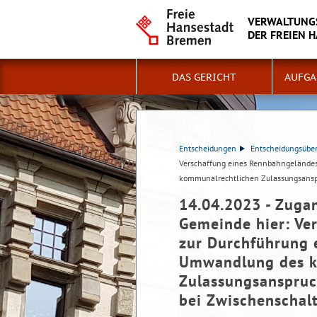
VERWALTUNG
DER FREIEN 
DAS GERICHT
AUFGA
Entscheidungen
Entscheidungsüber
Verschaffung eines Rennbahngeländes 
kommunalrechtlichen Zulassungsanspr
14.04.2023 - Zugan
Gemeinde hier: Ve
zur Durchführung e
Umwandlung des k
Zulassungsanspruc
bei Zwischenschal