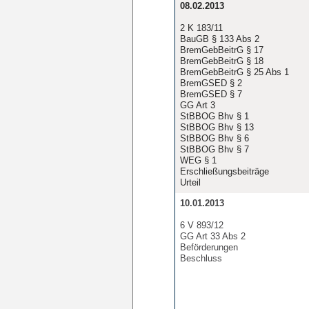
08.02.2013
2 K 183/11
BauGB § 133 Abs 2
BremGebBeitrG § 17
BremGebBeitrG § 18
BremGebBeitrG § 25 Abs 1
BremGSED § 2
BremGSED § 7
GG Art 3
StBBOG Bhv § 1
StBBOG Bhv § 13
StBBOG Bhv § 6
StBBOG Bhv § 7
WEG § 1
Erschließungsbeiträge
Urteil
10.01.2013
6 V 893/12
GG Art 33 Abs 2
Beförderungen
Beschluss