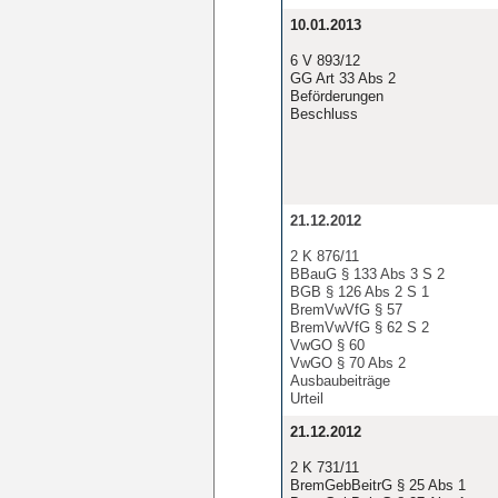
10.01.2013
6 V 893/12
GG Art 33 Abs 2
Beförderungen
Beschluss
21.12.2012
2 K 876/11
BBauG § 133 Abs 3 S 2
BGB § 126 Abs 2 S 1
BremVwVfG § 57
BremVwVfG § 62 S 2
VwGO § 60
VwGO § 70 Abs 2
Ausbaubeiträge
Urteil
21.12.2012
2 K 731/11
BremGebBeitrG § 25 Abs 1