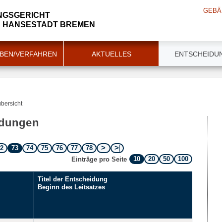
GEBÄ
NGSGERICHT
N HANSESTADT BREMEN
BEN/VERFAHREN
AKTUELLES
ENTSCHEIDU
bersicht
idungen
72
73
74
75
76
77
78
10
20
50
100
Einträge pro Seite
Titel der Entscheidung
Beginn des Leitsatzes