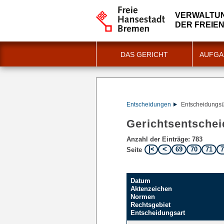
VERWALTU
DER FREIE
DAS GERICHT
AUFGA
Entscheidungen
Entscheidungsü
Gerichtsentsche
Anzahl der Einträge: 783
69
70
71
Seite
Datum
Aktenzeichen
Normen
Rechtsgebiet
Entscheidungsart