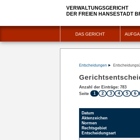
VERWALTUNGSGERICHT
DER FREIEN HANSESTADT 
DAS GERICHT
AUFGA
Entscheidungen
Entscheidungsü
Gerichtsentsche
Anzahl der Einträge: 783
1
2
3
4
5
6
Seite
Datum
Aktenzeichen
Normen
Rechtsgebiet
Entscheidungsart