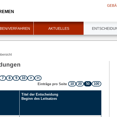
GEBÄ
BREMEN
BEN/VERFAHREN
AKTUELLES
ENTSCHEIDU
bersicht
idungen
7
8
9
10
10
20
50
100
Einträge pro Seite
Titel der Entscheidung
Beginn des Leitsatzes