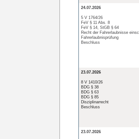
24.07.2026
5 V 1764/26
FeV § 11 Abs. 8
FeV § 14, StGB § 64
Recht der Fahrerlaubnisse einsc
Fahrerlaubnisprüfung
Beschluss
23.07.2026
8 V 1410/26
BDG § 38
BDG § 63
BDG § 85
Disziplinarrecht
Beschluss
23.07.2026