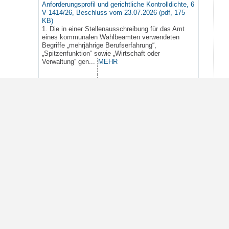
Anforderungsprofil und gerichtliche Kontrolldichte, 6
V 1414/26, Beschluss vom 23.07.2026 (pdf, 175
KB)
1. Die in einer Stellenausschreibung für das Amt
eines kommunalen Wahlbeamten verwendeten
Begriffe „mehrjährige Berufserfahrung“,
„Spitzenfunktion“ sowie „Wirtschaft oder
Verwaltung“ gen...
MEHR
Schulzuweisung, Gesamtschule Bremen-Ost, 1 V
1992/26, Beschluss vom 21.07.2026 (pdf, 131 KB)
Kapazität, kein Härtefall bei subjektiven Ängsten
der Eltern, Einzugsbezirke der Grundschulen sind
ermessensfehlerfrei...
MEHR
Kein Recht auf folgenlosen Ausstieg aus dem
Prüfungsrechtsverhältnis, 7 K 1952/25, Urteil vom
14.07.2026 (pdf, 116.9 KB)
7
8
9
10
Eine sachdienliche Auslegung des klägerischen
10
20
50
100
Einträge pro Seite
Antrages beschränkt auf ein „isoliertes“
Anfechtungsbegehren, allein gerichtet auf die